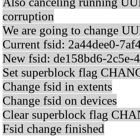
Also canceling running UU
corruption
We are going to change UUI
Current fsid: 2a44dee0-7a
New fsid: de158bd6-2c5e-
Set superblock flag CHA
Change fsid in extents
Change fsid on devices
Clear superblock flag C
Fsid change finished