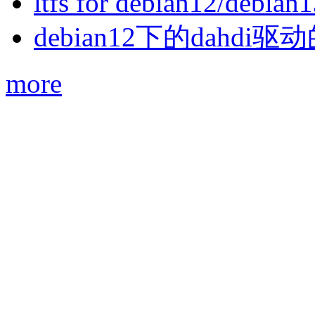
ltfs for debian12/debian
debian12下的dahdi驱动
more