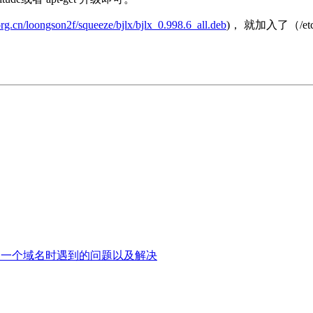
org.cn/loongson2f/squeeze/bjlx/bjlx_0.998.6_all.deb
)， 就加入了（/etc/apt/
邮件列表使用同一个域名时遇到的问题以及解决