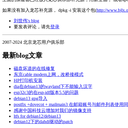
如果没有加入龙芯补充源， dpkg -i 安装这个包(
http://www.bjlx.
刘世伟's blog
要发表评论，请先
登录
2007-2024 北京龙芯用户俱乐部
最新blog文章
磁盘坏道的在线修复
东京cable modem上网，改桥接模式
HP打印机安装
dia在debian13的wayland下不能输入汉字
esp32c3的在esp-idf版本5.5的问题
debian13 gpg导入
postfix +dovecot + mailmain3 在邮箱账号与
感谢中国科技云增加对我们的镜像支持
ltfs for debian12/debian13
debian12下的dahdi驱动的patch