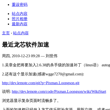
重设密码
站点内容
照片相册
最新内容
主页
›
站点内容
最近龙芯软件加速
周四, 2010-12-23 09:28 — 刘世伟
1.吴章金把将要加入2.6.38的杀手级的加速补丁（linus语） autogroup 补丁
2.还有这个显示加速(感谢wgge7270@gmail.com):
http://dev.lemote.com/git?p=Pixman.Loongson.git
说明:
http://dev.lemote.com/code/Pixman.Loongson/wiki/WikiStart
浏览器显示复杂页面时流畅多了。
上面的加速都已经放入龙芯俱乐部补充源，用新立德， 或者aptitude