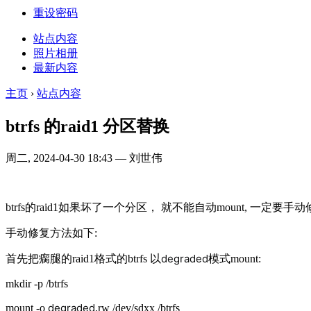
重设密码
站点内容
照片相册
最新内容
主页
›
站点内容
btrfs 的raid1 分区替换
周二, 2024-04-30 18:43 — 刘世伟
btrfs的raid1如果坏了一个分区， 就不能自动mount, 一定要
手动修复方法如下:
degraded
首先把瘸腿的raid1格式的btrfs 以
模式mount:
mkdir -p /btrfs
degraded
mount -o
,rw /dev/sdxx /btrfs