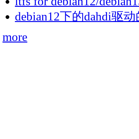
ltfs for debian12/debian
debian12下的dahdi驱动
more