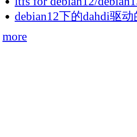
ltfs for debian12/debian
debian12下的dahdi驱动
more