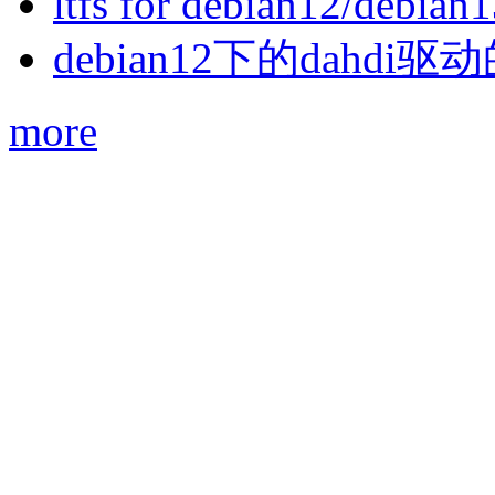
ltfs for debian12/debian
debian12下的dahdi驱动
more