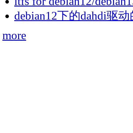
ltfs for debian12/debian
debian12下的dahdi驱动
more