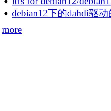
ltfs for debian12/debian
debian12下的dahdi驱动
more