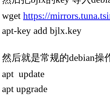
wget
https://mirrors.tuna.t
apt-key add bjlx.key
然后就是常规的debian
apt update
apt upgrade