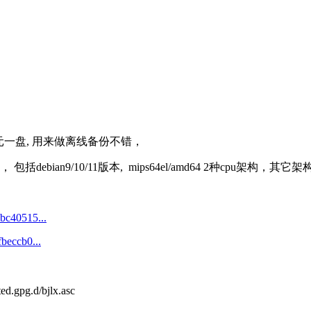
30元一盘, 用来做离线备份不错，
 包括debian9/10/11版本, mips64el/amd64 2种cpu
bc40515...
beccb0...
sted.gpg.d/bjlx.asc