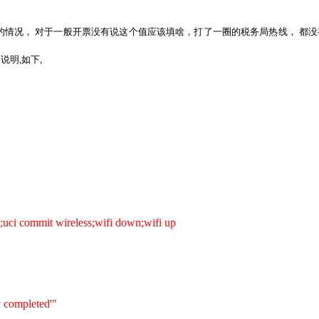
,3的情况， 对于一般开票没有说这个值应该填啥，打了一圈的税务局热线， 都没有得
说明,如下,
=1;uci commit wireless;wifi down;wifi up
y completed'"