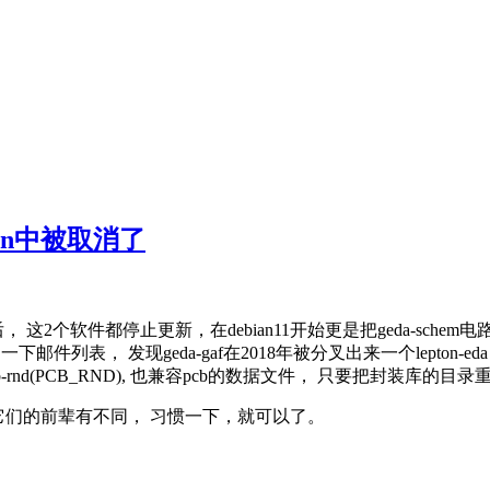
ian中被取消了
18年以后， 这2个软件都停止更新，在debian11开始更是把geda-
索了一下邮件列表， 发现geda-gaf在2018年被分叉出来一个lepton-eda，
b-rnd(PCB_RND), 也兼容pcb的数据文件， 只要把封装库的
键， 跟它们的前辈有不同， 习惯一下，就可以了。