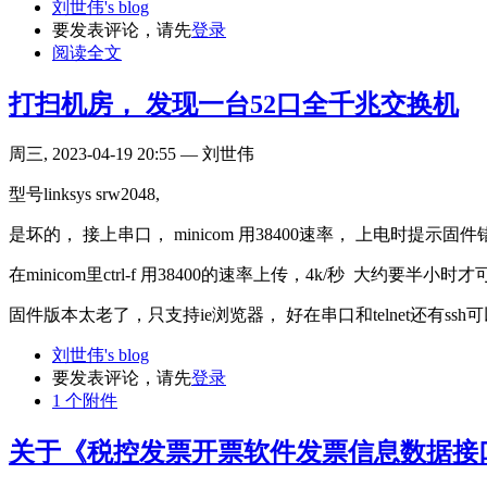
刘世伟's blog
要发表评论，请先
登录
阅读全文
打扫机房， 发现一台52口全千兆交换机
周三, 2023-04-19 20:55 — 刘世伟
型号linksys srw2048,
是坏的， 接上串口， minicom 用38400速率， 上电时提示固件
在minicom里ctrl-f 用38400的速率上传，4k/秒 大约要半小
固件版本太老了，只支持ie浏览器， 好在串口和telnet还有ssh
刘世伟's blog
要发表评论，请先
登录
1 个附件
关于《税控发票开票软件发票信息数据接口 V5